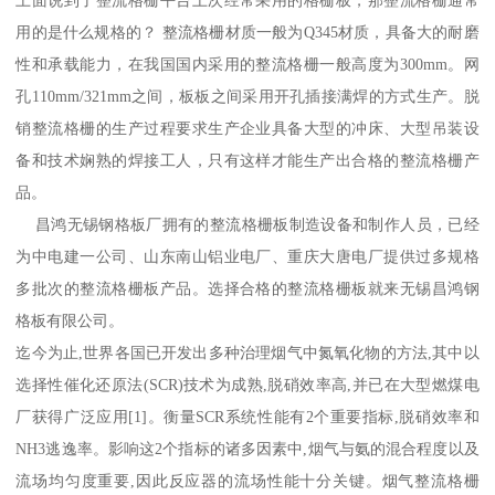
用的是什么规格的？ 整流格栅材质一般为Q345材质，具备大的耐磨
性和承载能力，在我国国内采用的整流格栅一般高度为300mm。网
孔110mm/321mm之间，板板之间采用开孔插接满焊的方式生产。脱
销整流格栅的生产过程要求生产企业具备大型的冲床、大型吊装设
备和技术娴熟的焊接工人，只有这样才能生产出合格的整流格栅产
品。
昌鸿无锡钢格板厂拥有的整流格栅板制造设备和制作人员，已经
为中电建一公司、山东南山铝业电厂、重庆大唐电厂提供过多规格
多批次的整流格栅板产品。选择合格的整流格栅板就来无锡昌鸿钢
格板有限公司。
迄今为止,世界各国已开发出多种治理烟气中氮氧化物的方法,其中以
选择性催化还原法(SCR)技术为成熟,脱硝效率高,并已在大型燃煤电
厂获得广泛应用[1]。衡量SCR系统性能有2个重要指标,脱硝效率和
NH3逃逸率。影响这2个指标的诸多因素中,烟气与氨的混合程度以及
流场均匀度重要,因此反应器的流场性能十分关键。烟气整流格栅