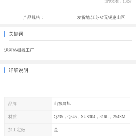
浏览次数：
150
次
产品规格：
发货地:
江苏省无锡惠山区
关键词
漯河格栅板工厂
详细说明
品牌
山东昌旭
材质
Q235，Q345，SUS304，316L，254SMO，2205
加工定做
是