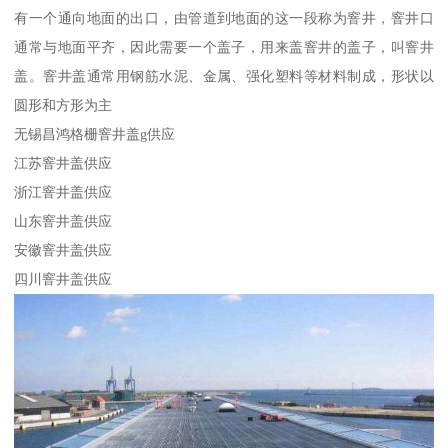
有一个通向地面的出口，由管道到地面的这一段称为窨井，窨井口
通常与地面平齐，因此需要一个盖子，用来盖窨井的盖子，叫窨井
盖。窨井盖通常用钢筋水泥、金属、强化塑料等材料制成，形状以
圆形和方形为主
无锡昌鸿格栅窨井盖g供应
江苏窨井盖供应
浙江窨井盖供应
山东窨井盖供应
安徽窨井盖供应
四川窨井盖供应