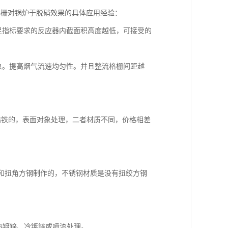
格栅对锅炉于脱硝效果的具体应用经验：
足指标要求的反应器内截面积高度越低，可接受的
象。提高烟气流速均匀性。并且整流格栅间距越
35扁铁的，表面对象处理，二者材质不同，价格相差
扁钢和扭角方钢制作的，不锈钢材质是没有扭绞方钢
热镀锌、冷镀锌或喷漆处理。