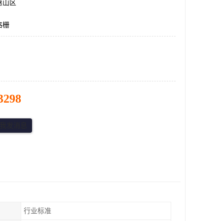
惠山区
格栅
3298
行业标准