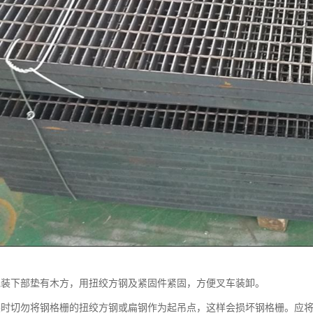
包装下部垫有木方，用扭绞方钢及紧固件紧固，方便叉车装卸。
切勿将钢格栅的扭绞方钢或扁钢作为起吊点，这样会损坏钢格栅。应将