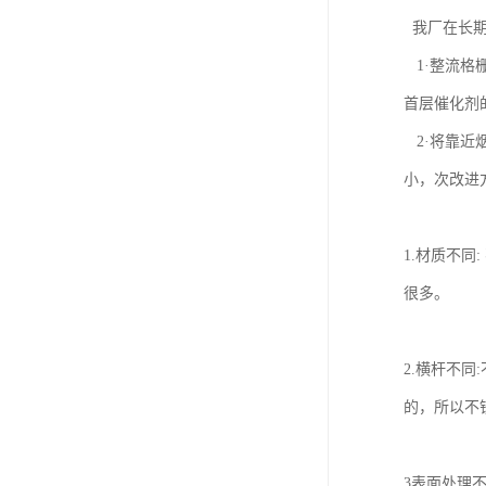
我厂在长期
1·整流格
首层催化剂
2·将靠近
小，次改进
1.材质不同
很多。
2.横杆不
的，所以不
3表面处理