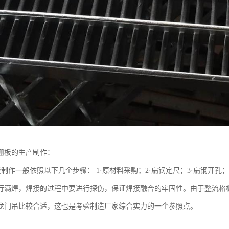
栅板的生产制作：
制作一般依照以下几个步骤： 1·原材料采购；2·扁钢定尺；3·扁钢开孔
行满焊，焊接的过程中要进行探伤，保证焊接融合的牢固性。由于整流格
龙门吊比较合适，这也是考验制造厂家综合实力的一个参照点。