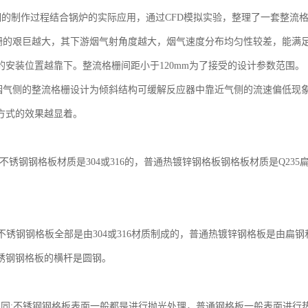
的制作过程结合锅炉的实际应用，通过CFD模拟实验，整理了一套整流
栅的艰巨越大，其下游烟气射角度越大，烟气速度分布均匀性较差，能满
的安装位置越靠下。整流格栅间距小于120mm为了接受的设计参数范围。
烟气侧的整流格栅设计为倾斜结构可缓解反应器中靠近气侧的流速偏低现
方式的效果越显着。
: 不锈钢钢格板材质是304或316的，普通热镀锌钢格板钢格板材质是Q2
同:不锈钢钢格板全部是由304或316材质制成的，普通热镀锌钢格板是由
锈钢钢格板的横杆是圆钢。
不同:不锈钢钢格板表面一般都是进行抛光处理，普通钢格板一般表面进行