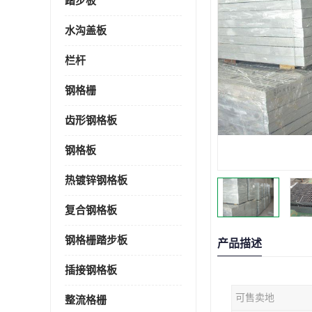
踏步板
水沟盖板
栏杆
钢格栅
齿形钢格板
钢格板
热镀锌钢格板
复合钢格板
钢格栅踏步板
产品描述
插接钢格板
可售卖地
整流格栅