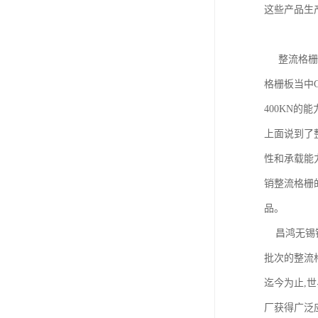
这些产品生
整流格栅平
格栅板当中G
400KN的
上面说到了
性和承载能力
销整流格栅
品。
昌鸿无锡钢
批次的整流
迄今为止,
厂获得广泛应