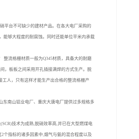
硝平台不可缺少的建材产品。在各大电厂采购的
表面热镀锌，能够大程度的耐腐蚀。同时还能单位平米内承载
整流格栅材质一般为Q345材质，具备大的耐磨
mm之间，板板之间采用开孔插接满焊的方式生产。脱
接工人，只有这样才能生产出合格的整流格栅产
山东南山铝业电厂、重庆大唐电厂提供过多规格多
SCR)技术为成熟,脱硝效率高,并已在大型燃煤电
响这2个指标的诸多因素中,烟气与氨的混合程度以及