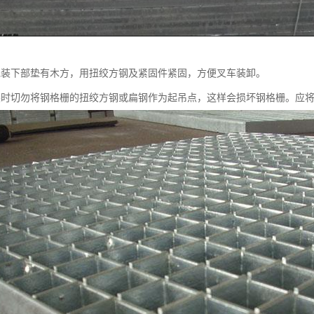
包装下部垫有木方，用扭绞方钢及紧固件紧固，方便叉车装卸。
切勿将钢格栅的扭绞方钢或扁钢作为起吊点，这样会损坏钢格栅。应将