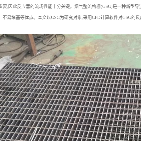
重要,因此反应器的流场性能十分关键。烟气整流格栅(GSG)是一种新型
、不易堵塞等优点。本文以GSG为研究对象,采用CFD计算软件对GSG的