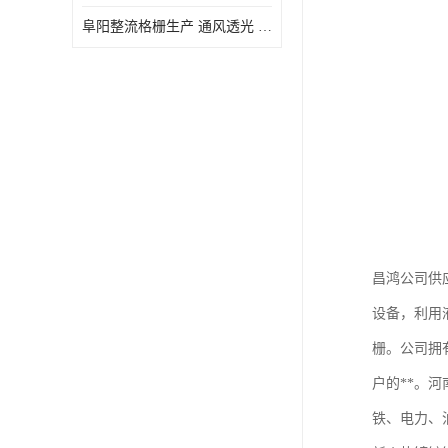
阜阳整流格栅生产 通风透光 免清理和维护
昌鸿公司供应
设备，利用
栅。公司拥
户的**。
铁、电力、油