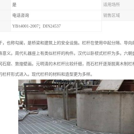
是
适用场所
电话咨询
销售区域
YB/t4001-2007；DIN24537
干，也称勾阑，是桥梁和建筑上的安全设施。栏杆在使用中起分隔、导向
饰意义。周代礼器座上有类似栏杆的构件。汉代以卧棂式栏杆为多。六朝
冈石窟、敦煌壁画。元明清的木栏杆比较纤细，而石栏杆逐渐脱离木制栏
的栏杆形式进入。现代栏杆的材料和造型更为多样。