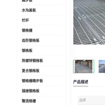
踏步板
水沟盖板
栏杆
钢格栅
齿形钢格板
钢格板
热镀锌钢格板
复合钢格板
钢格栅踏步板
产品描述
插接钢格板
品牌
整流格栅