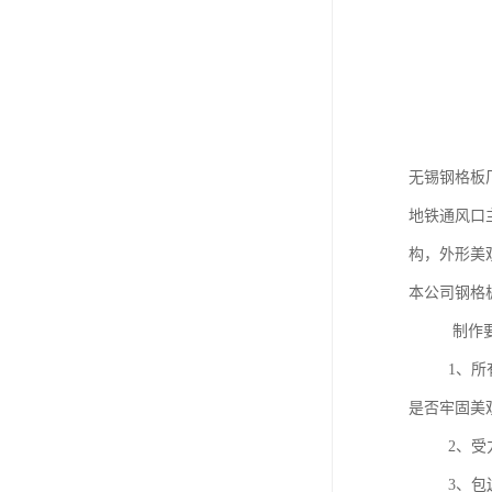
无锡钢格板
地铁通风口
构，外形美
本公司钢格
制作要
1、所有材
是否牢固美
2、受力扁
3、包边采