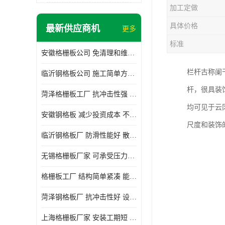
加工定做
具体价格
最新供应商机
更多
标准
安徽格栅板公司 免清理和维护 安装需要人工少
栏杆古称阑
临沂钢格板公司 施工简单方便 通风好 减少风阻
杆，很具装
菏泽格栅板工厂 抗冲击性强 安装需要人工少
均可见于云
安徽钢格板 减少投资成本 不用清洗和维护
尺度和装饰
临沂钢格板厂 防滑性能好 散热防爆效果好
无锡格栅板厂家 可承受压力强 安装需要人工少
格栅板工厂 结构简单紧凑 能减少风力破坏
菏泽钢格板厂 抗冲击性好 设计规范 通风透光
上海格栅板厂家 安装工期短 通风好 减少风阻