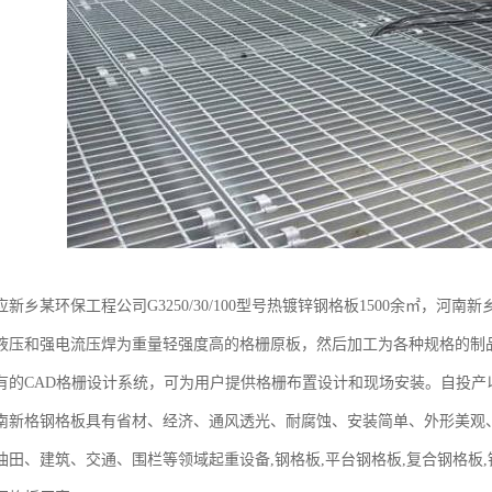
新乡某环保工程公司G3250/30/100型号热镀锌钢格板1500余㎡，
液压和强电流压焊为重量轻强度高的格栅原板，然后加工为各种规格的制
有的CAD格栅设计系统，可为用户提供格栅布置设计和现场安装。自投产
河南新格钢格板具有省材、经济、通风透光、耐腐蚀、安装简单、外形美观
田、建筑、交通、围栏等领域起重设备,钢格板,平台钢格板,复合钢格板,钢