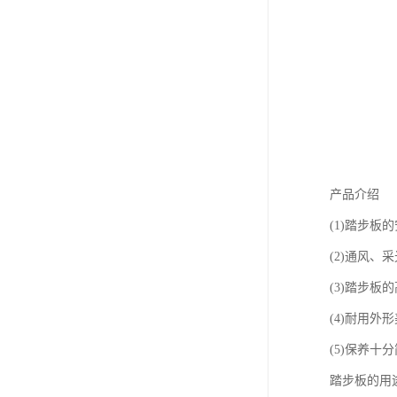
产品介绍
(1)踏步
(2)通风
(3)踏步
(4)耐用外
(5)保养十
踏步板的用