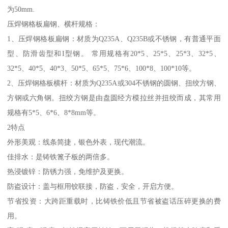
为50mm.
压焊钢格板扁钢、横杆规格：
1、压焊钢格板扁钢：材质为Q235A、Q235B或不锈钢，有普通平面
型、防滑齿型和I型钢。 常用规格有20*5、25*5、25*3、32*5、
32*5、40*5、40*3、50*5、65*5、75*6、100*8、100*10等。
2、压焊钢格板横杆：材质为Q235A或304不锈钢的圆钢、扭绞方钢、
方钢或六角钢。扭绞方钢是由盘圆经方模拉丝并扭绞而成，其常用
规格有5*5、6*6、8*8mm等。
2特点
外形美观：线条简捷，银色外表，现代潮流。
佳排水：是铸铁篦子板的两倍多。
热浸镀锌：防锈力强，免维护及更换。
防盗设计：盖与框用铰联接，防盗，安全，开启方便。
节省投资：大跨距重载时，比铸铁价低且节省被盗话压碎更换的费
用。