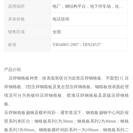
适用场所
电厂，钢结构平台，地下停车场，化工平台，港口码头
具体价格
电话咨询
销售区域
全国
标准
YB/t4001-2007；DIN24537
产品介绍
压焊钢格板种类：按表面形状分为齿形压焊钢格板、平面型[1] 压
焊钢格板、I型压焊钢格板及复合型压焊钢格板。钢格板按表面处理
情况可分为热镀锌压焊钢格板、喷漆压焊钢格板及原版压焊钢格
板。
压焊钢格板扁钢及横杆间距：通常情况下，钢格板扁钢中心间距按
照系列来区分：钢格板系列1为30mm；钢格板系列2为40mm；钢格
板系列3为60mm。钢格板横杆间距系列一为100mm，钢格板系列二