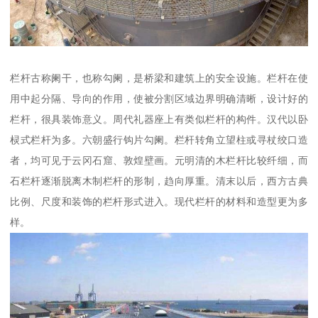
栏杆古称阑干，也称勾阑，是桥梁和建筑上的安全设施。栏杆在使
用中起分隔、导向的作用，使被分割区域边界明确清晰，设计好的
栏杆，很具装饰意义。周代礼器座上有类似栏杆的构件。汉代以卧
棂式栏杆为多。六朝盛行钩片勾阑。栏杆转角立望柱或寻杖绞口造
者，均可见于云冈石窟、敦煌壁画。元明清的木栏杆比较纤细，而
石栏杆逐渐脱离木制栏杆的形制，趋向厚重。清末以后，西方古典
比例、尺度和装饰的栏杆形式进入。现代栏杆的材料和造型更为多
样。