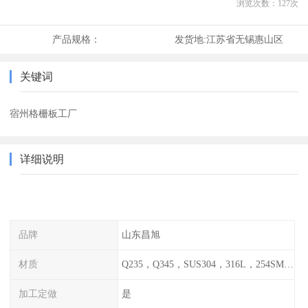
浏览次数：
127
次
产品规格：
发货地:
江苏省无锡惠山区
关键词
宿州格栅板工厂
详细说明
品牌
山东昌旭
材质
Q235，Q345，SUS304，316L，254SMO，2205
加工定做
是