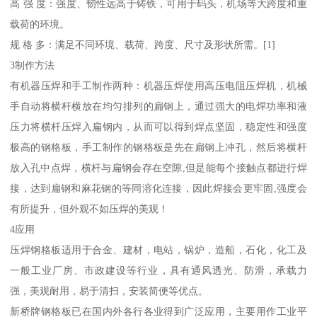
高 强 度：强度、韧性远高于铸铁，可用于码头，机场等大跨度和重
载荷的环境。
规 格 多：满足不同环境、载荷、跨度、尺寸及形状所需。[1]
3制作方法
有机器压焊和手工制作两种：机器压焊使用高压电阻压焊机，机械
手自动将横杆横放在均匀排列的扁钢上，通过强大的电焊功率和液
压力将横杆压焊入扁钢内，从而可以得到焊点坚固，稳定性和强度
极高的钢格板，手工制作的钢格板是先在扁钢上冲孔，然后将横杆
放入孔中点焊，横杆与扁钢会存在空隙,但是能每个接触点都进行焊
接，达到扁钢和麻花钢的等同溶化连接，因此焊接会更牢固,强度会
有所提升，但外观不如压焊的美观！
4应用
压焊钢格板适用于合金、建材，电站，锅炉，造船，石化，化工及
一般工业厂房、市政建设等行业，具有通风透光、防滑，承载力
强，美观耐用，易于清扫，安装简便等优点。
新桥牌钢格板已在国内外各行各业得到广泛应用，主要用作工业平