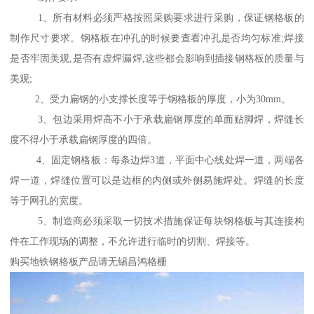
1、所有材料必须严格按照采购要求进行采购，保证钢格板的
制作尺寸要求。钢格板在冲孔的时候要查看冲孔是否均匀标准;焊接
是否牢固美观,是否有虚焊漏焊,这些都会影响到插接钢格板的质量与
美观;
2、受力扁钢的小支撑长度等于钢格板的厚度，小为30mm。
3、包边采用焊高不小于承载扁钢厚度的单面贴脚焊，焊缝长
度不得小于承载扁钢厚度的四倍。
4、固定钢格板：每条边焊3道，平面中心线处焊一道，两端各
焊一道，焊缝位置可以是边框的内侧或外侧易施焊处。焊缝的长度
等于网孔的宽度。
5、制造商必须采取一切技术措施保证每块钢格板与其连接构
件在工作现场的调整，不允许进行临时的切割、焊接等。
购买地铁钢格板产品请无锡昌鸿格栅