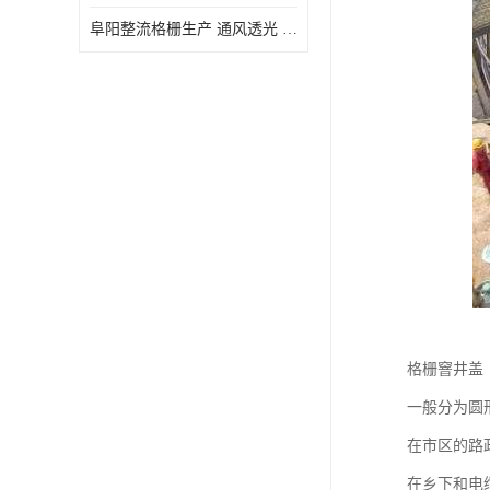
阜阳整流格栅生产 通风透光 免清理和维护
格栅窨井盖
一般分为圆
在市区的路
在乡下和电