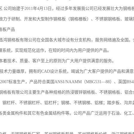
.公司始建于2011年4月13日，经过多年发展我公司已经发展壮大为钢格板
研制、开发和大型制作钢格板（钢格栅板）、不锈钢钢格板、玻璃钢
格板产品
格板有限公司在全国各大城市设有分支机构，服务网络遍及全国。公
理系统，实现规范化运作，在短的时间内为用户提供的产品。
技术、质量、客户至上的原则为广大用户提供满意的服务。
量雄厚，拥有的CAD设计系统，竭诚为广大客户提供的产品和满意的服务
1.1-2007标准生产，产品符合美国ANSI/NAAMM（MBG531—88）、英国BS
格板有限公司主要生产各种规格的热浸镀锌钢格板、不锈钢格板、铝合
；钢栏杆、不锈钢栏杆、铝栏杆；钢梯、不锈钢梯、铝梯；踏步板、沟井
各类金属构件和其它有色金属结构件等。公司产品广泛运用于石油、化