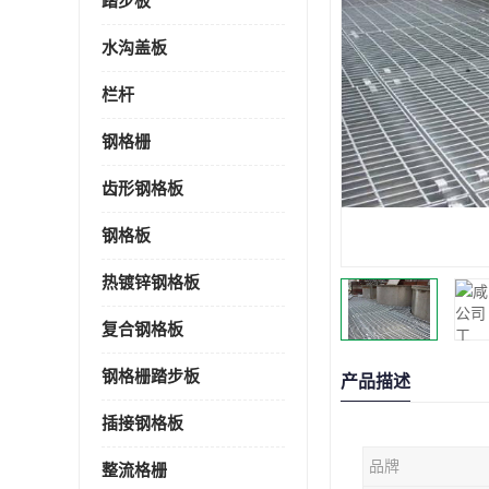
踏步板
水沟盖板
栏杆
钢格栅
齿形钢格板
钢格板
热镀锌钢格板
复合钢格板
钢格栅踏步板
产品描述
插接钢格板
品牌
整流格栅