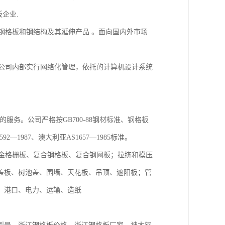
企业.
格板和钢结构及其延伸产品 。面向国内外市场
司内部实行网络化管理，依托的计算机设计系统
。公司严格按GB700-88钢材标准、钢格板
4592—1987、澳大利亚AS1657—1985标准。
金格栅板、复合钢格板、复合钢网板；拉挤和模压
盖板、树池盖、围墙、天花板、吊顶、遮阳板；管
工、港口、电力、运输、造纸