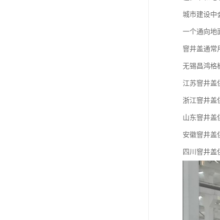
城市建设中
一个通向地
窨井盖通常
无锡昌鸿格
江苏窨井盖
浙江窨井盖
山东窨井盖
安徽窨井盖
四川窨井盖