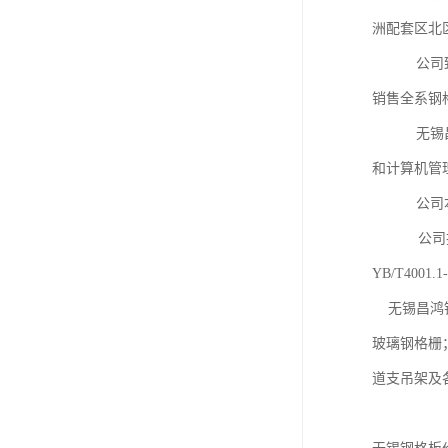
洲配套区北区
公司致力于
销售全系钢
无锡昌鸿钢
和计算机管
公司本着
公司技术力
YB/T400
无锡昌鸿钢
玻璃钢格栅
道支吊架及