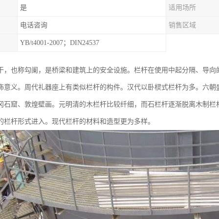
是
适用场所
电话咨询
销售区域
YB/t4001-2007；DIN24537
干，也称勾阑，是桥梁和建筑上的安全设施。栏杆在使用中起分隔、导向
饰意义。周代礼器座上有类似栏杆的构件。汉代以卧棂式栏杆为多。六朝
冈石窟、敦煌壁画。元明清的木栏杆比较纤细，而石栏杆逐渐脱离木制栏
的栏杆形式进入。现代栏杆的材料和造型更为多样。