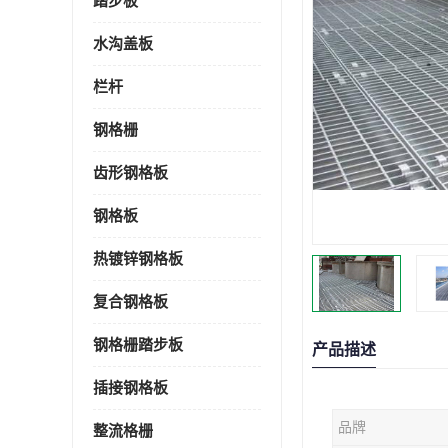
踏步板
水沟盖板
栏杆
钢格栅
齿形钢格板
钢格板
热镀锌钢格板
复合钢格板
钢格栅踏步板
产品描述
插接钢格板
品牌
整流格栅