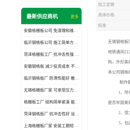
加工定做
具体价格
最新供应商机
更多
标准
安徽格栅板公司 免清理和维护 安装需要人工少
无锡钢格板
临沂钢格板公司 施工简单方便 通风好 减少风阻
地铁通风口
菏泽格栅板工厂 抗冲击性强 安装需要人工少
构，外形美
安徽钢格板 减少投资成本 不用清洗和维护
本公司钢格
临沂钢格板厂 防滑性能好 散热防爆效果好
制作要
无锡格栅板厂家 可承受压力强 安装需要人工少
1、所有材
格栅板工厂 结构简单紧凑 能减少风力破坏
是否牢固美
2、受力扁
菏泽钢格板厂 抗冲击性好 设计规范 通风透光
3、包边采
上海格栅板厂家 安装工期短 通风好 减少风阻