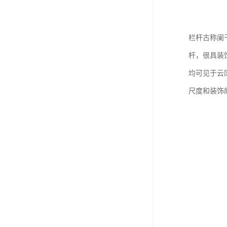
栏杆古称阑
杆，很具装
均可见于云
尺度和装饰