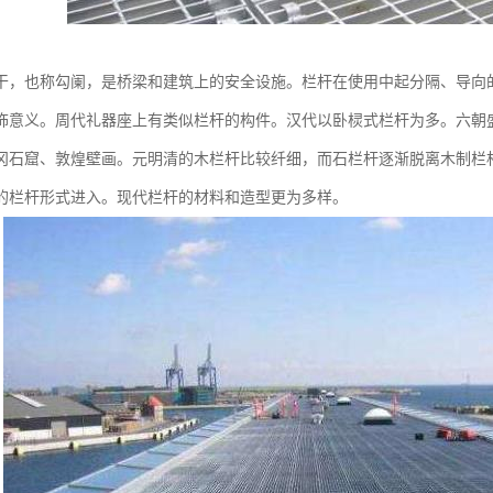
干，也称勾阑，是桥梁和建筑上的安全设施。栏杆在使用中起分隔、导向
饰意义。周代礼器座上有类似栏杆的构件。汉代以卧棂式栏杆为多。六朝
冈石窟、敦煌壁画。元明清的木栏杆比较纤细，而石栏杆逐渐脱离木制栏
的栏杆形式进入。现代栏杆的材料和造型更为多样。