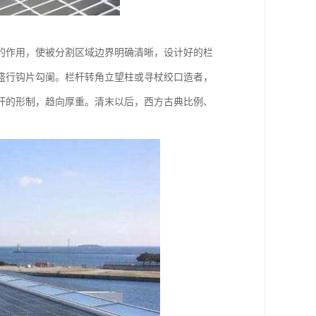
的作用，使被分割区域边界明确清晰，设计好的栏
盛行钩片勾阑。栏杆转角立望柱或寻杖绞口造者，
杆的形制，趋向厚重。清末以后，西方古典比例、