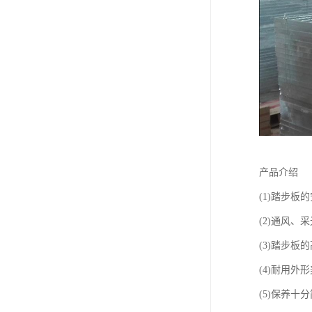
产品介绍
(1)踏步
(2)通风
(3)踏步
(4)耐用外
(5)保养十