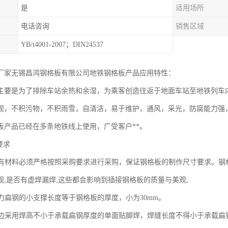
是
适用场所
电话咨询
销售区域
YB/t4001-2007；DIN24537
厂家无锡昌鸿钢格板有限公司地铁钢格板产品应用特性：
主要是为了排除车站余热和余湿，为乘客创造往返于地面车站至地铁列车
观，不积污物，不积雨雪，自清洁，易于维护，通风，采光，防腐能力强
板产品已经在多条地铁线上使用，广受客户**。
求
料必须严格按照采购要求进行采购，保证钢格板的制作尺寸要求。钢格
观,是否有虚焊漏焊,这些都会影响到插接钢格板的质量与美观;
钢的小支撑长度等于钢格板的厚度，小为30mm。
用焊高不小于承载扁钢厚度的单面贴脚焊，焊缝长度不得小于承载扁