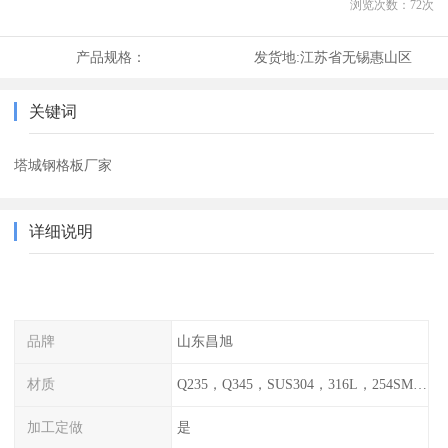
浏览次数：
72
次
产品规格：
发货地:
江苏省无锡惠山区
关键词
塔城钢格板厂家
详细说明
品牌
山东昌旭
材质
Q235，Q345，SUS304，316L，254SMO，2205
加工定做
是