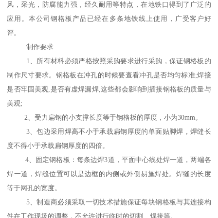
风，采光，防腐能力强，经久耐用等特点，在地铁口得到了广泛的
应用。本公司钢格板产品已经在多条地铁线上使用，广受客户好
评。
制作要求
1、所有材料必须严格按照采购要求进行采购，保证钢格板的
制作尺寸要求。钢格板在冲孔的时候要查看冲孔是否均匀标准;焊接
是否牢固美观,是否有虚焊漏焊,这些都会影响到插接钢格板的质量与
美观;
2、受力扁钢的小支撑长度等于钢格板的厚度，小为30mm。
3、包边采用焊高不小于承载扁钢厚度的单面贴脚焊，焊缝长
度不得小于承载扁钢厚度的四倍。
4、固定钢格板：每条边焊3道，平面中心线处焊一道，两端各
焊一道，焊缝位置可以是边框的内侧或外侧易施焊处。焊缝的长度
等于网孔的宽度。
5、制造商必须采取一切技术措施保证每块钢格板与其连接构
件在工作现场的调整，不允许进行临时的切割、焊接等。