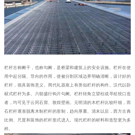
栏杆古称阑干，也称勾阑，是桥梁和建筑上的安全设施。栏杆在使
用中起分隔、导向的作用，使被分割区域边界明确清晰，设计好的
栏杆，很具装饰意义。周代礼器座上有类似栏杆的构件。汉代以卧
棂式栏杆为多。六朝盛行钩片勾阑。栏杆转角立望柱或寻杖绞口造
者，均可见于云冈石窟、敦煌壁画。元明清的木栏杆比较纤细，而
石栏杆逐渐脱离木制栏杆的形制，趋向厚重。清末以后，西方古典
比例、尺度和装饰的栏杆形式进入。现代栏杆的材料和造型更为多
样。