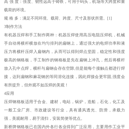
高 强 度：强度、韧性远高于铸铁，可用于码头，机场等大跨度和重
载荷的环境。
规 格 多：满足不同环境、载荷、跨度、尺寸及形状所需。[1]
3制作方法
有机器压焊和手工制作两种：机器压焊使用高压电阻压焊机，机械
手自动将横杆横放在均匀排列的扁钢上，通过强大的电焊功率和液
压力将横杆压焊入扁钢内，从而可以得到焊点坚固，稳定性和强度
极高的钢格板，手工制作的钢格板是先在扁钢上冲孔，然后将横杆
放入孔中点焊，横杆与扁钢会存在空隙,但是能每个接触点都进行焊
接，达到扁钢和麻花钢的等同溶化连接，因此焊接会更牢固,强度会
有所提升，但外观不如压焊的美观！
4应用
压焊钢格板适用于合金、建材，电站，锅炉，造船，石化，化工及
一般工业厂房、市政建设等行业，具有通风透光、防滑，承载力
强，美观耐用，易于清扫，安装简便等优点。
新桥牌钢格板已在国内外各行各业得到广泛应用，主要用作工业平