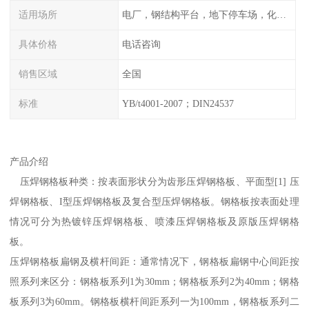
适用场所
电厂，钢结构平台，地下停车场，化工平台，港口码头
具体价格
电话咨询
销售区域
全国
标准
YB/t4001-2007；DIN24537
产品介绍
压焊钢格板种类：按表面形状分为齿形压焊钢格板、平面型[1] 压
焊钢格板、I型压焊钢格板及复合型压焊钢格板。钢格板按表面处理
情况可分为热镀锌压焊钢格板、喷漆压焊钢格板及原版压焊钢格
板。
压焊钢格板扁钢及横杆间距：通常情况下，钢格板扁钢中心间距按
照系列来区分：钢格板系列1为30mm；钢格板系列2为40mm；钢格
板系列3为60mm。钢格板横杆间距系列一为100mm，钢格板系列二