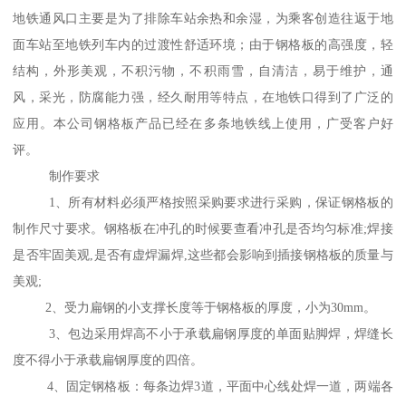
地铁通风口主要是为了排除车站余热和余湿，为乘客创造往返于地
面车站至地铁列车内的过渡性舒适环境；由于钢格板的高强度，轻
结构，外形美观，不积污物，不积雨雪，自清洁，易于维护，通
风，采光，防腐能力强，经久耐用等特点，在地铁口得到了广泛的
应用。本公司钢格板产品已经在多条地铁线上使用，广受客户好
评。
制作要求
1、所有材料必须严格按照采购要求进行采购，保证钢格板的
制作尺寸要求。钢格板在冲孔的时候要查看冲孔是否均匀标准;焊接
是否牢固美观,是否有虚焊漏焊,这些都会影响到插接钢格板的质量与
美观;
2、受力扁钢的小支撑长度等于钢格板的厚度，小为30mm。
3、包边采用焊高不小于承载扁钢厚度的单面贴脚焊，焊缝长
度不得小于承载扁钢厚度的四倍。
4、固定钢格板：每条边焊3道，平面中心线处焊一道，两端各