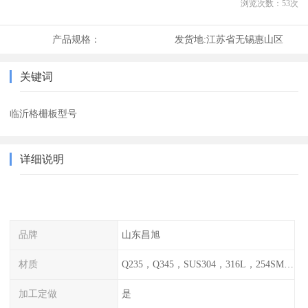
浏览次数：
53
次
产品规格：
发货地:
江苏省无锡惠山区
关键词
临沂格栅板型号
详细说明
品牌
山东昌旭
材质
Q235，Q345，SUS304，316L，254SMO，2205
加工定做
是