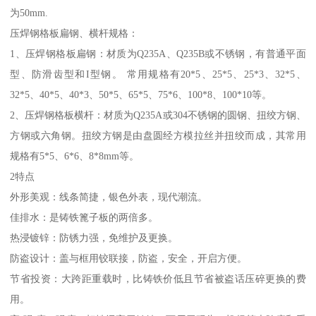
为50mm.
压焊钢格板扁钢、横杆规格：
1、压焊钢格板扁钢：材质为Q235A、Q235B或不锈钢，有普通平面
型、防滑齿型和I型钢。 常用规格有20*5、25*5、25*3、32*5、
32*5、40*5、40*3、50*5、65*5、75*6、100*8、100*10等。
2、压焊钢格板横杆：材质为Q235A或304不锈钢的圆钢、扭绞方钢、
方钢或六角钢。扭绞方钢是由盘圆经方模拉丝并扭绞而成，其常用
规格有5*5、6*6、8*8mm等。
2特点
外形美观：线条简捷，银色外表，现代潮流。
佳排水：是铸铁篦子板的两倍多。
热浸镀锌：防锈力强，免维护及更换。
防盗设计：盖与框用铰联接，防盗，安全，开启方便。
节省投资：大跨距重载时，比铸铁价低且节省被盗话压碎更换的费
用。